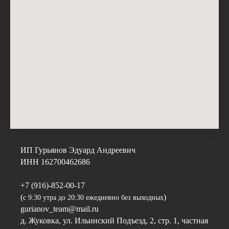
ИП Гурьянов Эдуард Андреевич
ИНН 162700462686
+7 (916)-852-00-17
(
)
с 9:30 утра до 20:30 ежедневно без выходных
gurianov_team@mail.ru
д. Жуковка, ул. Ильинский Подъезд, 2, стр. 1, частная