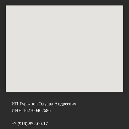
ИП Гурьянов Эдуард Андреевич
ИНН 162700462686
+7 (916)-852-00-17