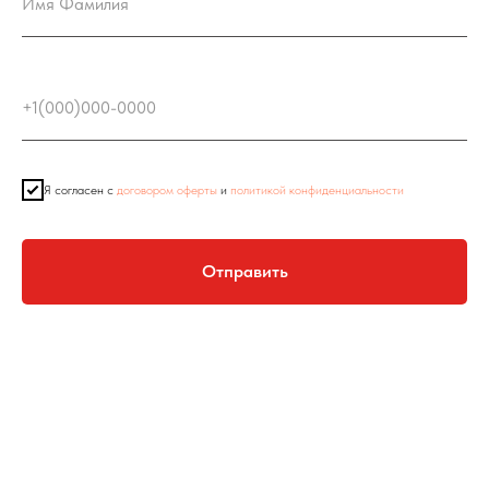
Я согласен с
договором оферты
и
политикой конфиденциальности
Отправить
Нажимая на кнопку "Отправить", вы соглашаетесь с политикой обработки
персональных данных.