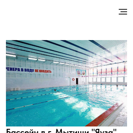
Бассейн в г. Мытищи "Яуза"