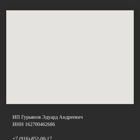
ИП Гурьянов Эдуард Андреевич
ИНН 162700462686
+7 (916)-852-00-17