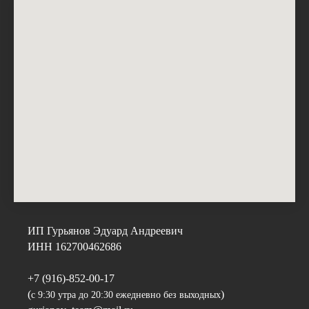
ИП Гурьянов Эдуард Андреевич
ИНН 162700462686
+7 (916)-852-00-17
(
)
с 9:30 утра до 20:30 ежедневно без выходных